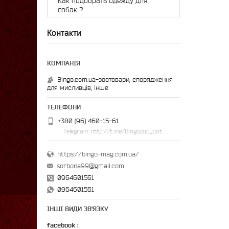
Как подобрать одежду для
собак ?
Контакти
Bingo.com.ua-зоотовари, спорядження
для мисливців, інше
+380 (96) 460-15-61
Telegram http://t.me/Bingozoo_bot
https://bingo-mag.com.ua/
sorbona99@gmail.com
0964601561
0964601561
ІНШІ ВИДИ ЗВ'ЯЗКУ
facebook