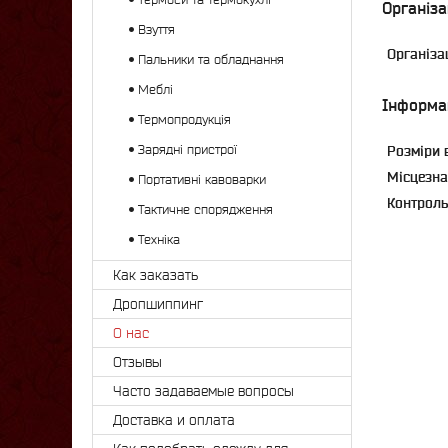
Організа
Взуття
Організа
Пальники та обладнання
Меблі
Інформа
Термопродукція
Зарядні пристрої
Розміри 
Місцезна
Портативні кавоварки
Контроль 
Тактичне спорядження
Техніка
Как заказать
Дропшиппинг
О нас
Отзывы
Часто задаваемые вопросы
Доставка и оплата