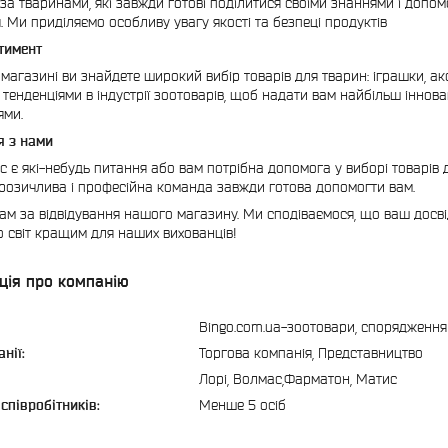
 за тваринами, які завжди готові поділитися своїми знаннями і доп
. Ми приділяємо особливу увагу якості та безпеці продуктів
тимент
магазині ви знайдете широкий вибір товарів для тварин: іграшки, ак
 тенденціями в індустрії зоотоварів, щоб надати вам найбільш іннова
ями.
я з нами
с є які-небудь питання або вам потрібна допомога у виборі товарів 
озичлива і професійна команда завжди готова допомогти вам.
ам за відвідування нашого магазину. Ми сподіваємося, що ваш досві
 світ кращим для наших вихованців!
ція про компанію
Bingo.com.ua-зоотовари, спорядження 
нії:
Торгова компанія, Представництво
Лорі, Волмас,Фарматон, Матис
 співробітників:
Менше 5 осіб