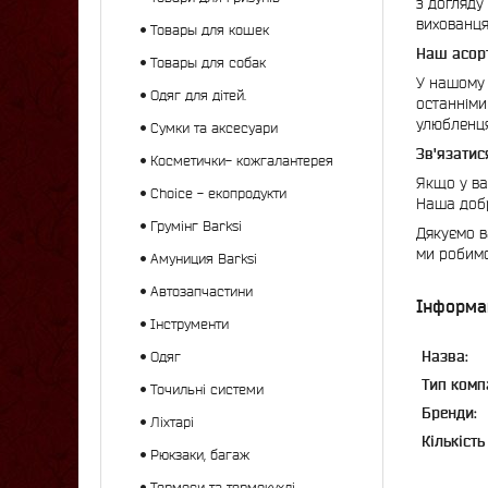
з догляду
вихованця
Товары для кошек
Наш асор
Товары для собак
У нашому 
Одяг для дітей.
останніми
улюбленц
Сумки та аксесуари
Зв'язатис
Косметички- кожгалантерея
Якщо у ва
Choice - екопродукти
Наша добр
Грумінг Barksi
Дякуємо в
ми робимо
Амуниция Barksi
Автозапчастини
Інформа
Інструменти
Назва:
Одяг
Тип компа
Точильні системи
Бренди:
Ліхтарі
Кількість
Рюкзаки, багаж
Термоси та термокухлі