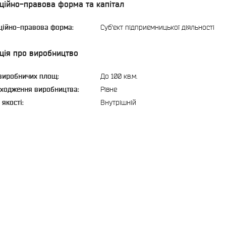
ційно-правова форма та капітал
ційно-правова форма:
Суб'єкт підприємницької діяльності
ція про виробництво
виробничих площ:
До 100 кв.м.
ходження виробництва:
Рівне
якості:
Внутрішній