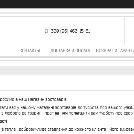
+380 (96) 460-15-61
КОНТАКТЫ
ДОСТАВКА И ОПЛАТА
ВОЗВРАТ И ГАРАНТ
росимо в наш магазин зоотоварів!
ітати вас у нашому магазині зоотоварів, де турбота про вашого улю
 з любов'ю до тварин і прагненням полегшити вам турботу про своїх
ості
 в тепле і доброзичливе ставлення до кожного клієнта і його вихова