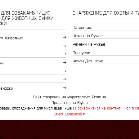
ДЛЯ СОБАК,АМУНИЦИЯ,
СНАРЯЖЕНИЕ ДЛЯ ОХОТЫ И Т
 ДЛЯ ЖИВОТНЫХ, СУМКИ
СКИ
Патронташ
Чехлы На Ружье
ля Животных
Ремени На Ружье
Подсумки
Чехлы Для Ножа
ки
реноски
Сайт створений на маркетплейсі
Prom.ua
Продавець на Bigl.ua
Bingo.com.ua-зоотовари, спорядження для мисливців, інше |
Поскаржитися на контент
|
Політика
Select Language
▼