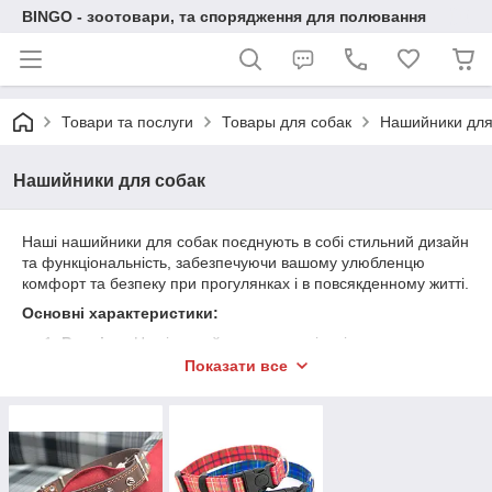
BINGO - зоотовари, та спорядження для полювання
Товари та послуги
Товары для собак
Нашийники для
Нашийники для собак
Наші нашийники для собак поєднують в собі стильний дизайн
та функціональність, забезпечуючи вашому улюбленцю
комфорт та безпеку при прогулянках і в повсякденному житті.
Основні характеристики:
Розміри:
Наші нашийники доступні в різних
розмірах, від маленьких для собак мініатюрних порід
Показати все
до великих для середніх і великих собак.
Матеріали:
Ми використовуємо різні матеріали,
включаючи м'яку шкіру, нейлон, силікон і інші,
забезпечуючи комфорт і тривалість.
Стильний дизайн:
Наші нашийники мають