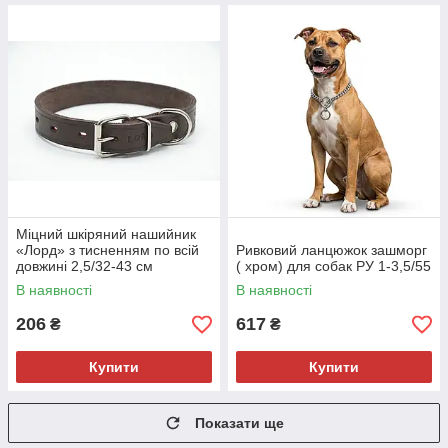
Міцний шкіряний нашийник
«Лорд» з тисненням по всій
Ривковий ланцюжок зашморг
довжині 2,5/32-43 см
( хром) для собак РУ 1-3,5/55
коричневий
В наявності
В наявності
206
617
₴
₴
Купити
Купити
Показати ще