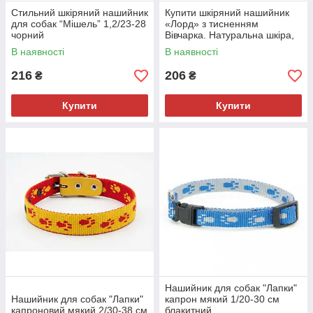
Стильний шкіряний нашийник
Купити шкіряний нашийник
для собак “Мішель” 1,2/23-28
«Лорд» з тисненням
чорний
Вівчарка. Натуральна шкіра,
міцна фурнітура, розміри 2,5
В наявності
В наявності
та 3,0 см. 2,5/32-43 см рижий
216
206
₴
₴
Купити
Купити
Нашийник для собак "Лапки"
Нашийник для собак "Лапки"
капрон мякий 1/20-30 см
капроновий мякий 2/30-38 см
блакитний