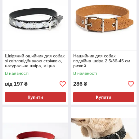
Шкіряний ошийник для собак
Нашийник для собак
зі світловідбивною стрічкою,
подвійна шкіра 2,5/36-45 см
натуральна шкіра, міцна
рижий
хромована фурнітура 1,8/28-
В наявності
В наявності
36 см чорний
197
286
від
₴
₴
Купити
Купити