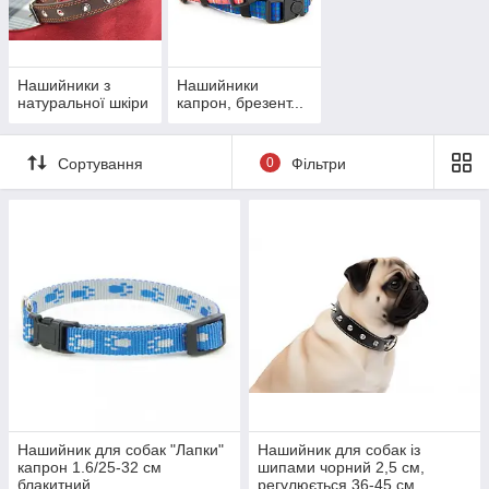
різноманітний дизайн та кольори, що дозволяють
вибрати той, який пасує до стилю вашої собаки та
ваших власних уподобань.
Зручність:
Багато наших нашийників оснащені
Нашийники з
Нашийники
натуральної шкіри
капрон, брезент...
регульованими ременями, які дозволяють підігнати
нашийник під розмір вашої собаки та забезпечити
комфортну посадку.
Сортування
0
Фільтри
Безпека:
Деякі нашийники мають спеціальні кільця
для приєднання поводка та відстібки для безпечного
використання.
Додаткові елементи:
Деякі нашийники мають
додаткові функції, такі як вбудований ідентифікаційний
тег, світловідбиваючі елементи
.
Нашийник для собак "Лапки"
Нашийник для собак із
капрон 1.6/25-32 см
шипами чорний 2,5 см,
блакитний
регулюється 36-45 см