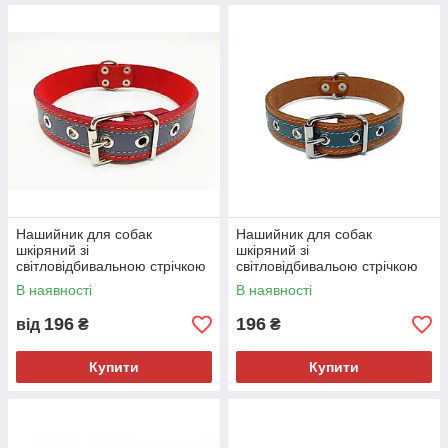
Нашийник для собак
Нашийник для собак
шкіряний зі
шкіряний зі
світловідбивальною стрічкою
світловідбивальою стрічкою
1,8/28-36 см червоний
1,8/28-36 коричневий
В наявності
В наявності
196
196
від
₴
₴
Купити
Купити