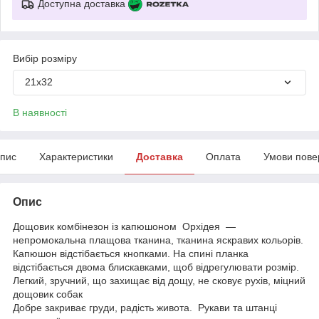
Доступна доставка
Вибір розміру
21х32
В наявності
пис
Характеристики
Доставка
Оплата
Умови пове
Опис
Дощовик комбінезон із капюшоном Орхідея —
непромокальна плащова тканина, тканина яскравих кольорів.
Капюшон відстібається кнопками. На спині планка
відстібається двома блискавками, щоб відрегулювати розмір.
Легкий, зручний, що захищає від дощу, не сковує рухів, міцний
дощовик собак
Добре закриває груди, радість живота. Рукави та штанці