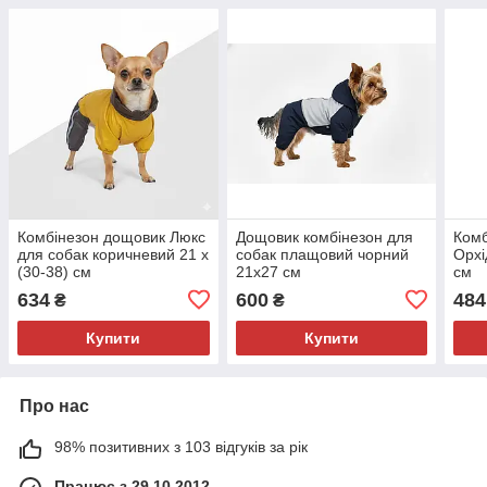
Комбінезон дощовик Люкс
Дощовик комбінезон для
Комб
для собак коричневий 21 х
собак плащовий чорний
Орхі
(30-38) см
21х27 см
см
634
600
484
₴
₴
Купити
Купити
Про нас
98% позитивних з 103 відгуків за рік
Працює з 29.10.2012