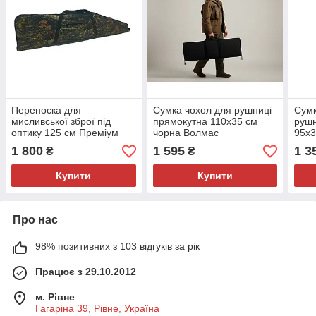
Переноска для
Сумка чохол для рушниці
Сумк
мисливської зброї під
прямокутна 110х35 см
рушн
оптику 125 см Преміум
чорна Волмас
95х3
дуб
1 800
1 595
1 3
₴
₴
Купити
Купити
Про нас
98% позитивних з 103 відгуків за рік
Працює з 29.10.2012
м. Рівне
Гагаріна 39, Рівне, Україна