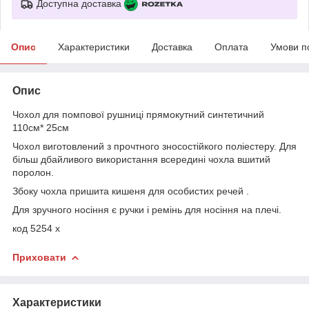
Доступна доставка
Опис
Характеристики
Доставка
Оплата
Умови п
Опис
Чохол для помпової рушниці прямокутний синтетичний
110см* 25см
Чохол виготовлений з прочтного зносостійкого поліестеру. Для
більш дбайливого використання всередині чохла вшитий
поролон.
Збоку чохла пришита кишеня для особистих речей .
Для зручного носіння є ручки і ремінь для носіння на плечі.
код 5254 х
Приховати
Характеристики