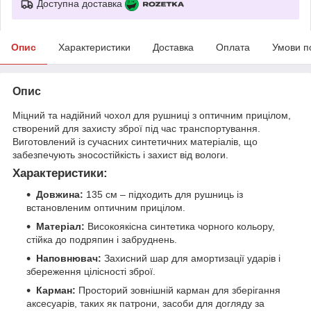
Доступна доставка
Опис
Характеристики
Доставка
Оплата
Умови п
Опис
Міцний та надійний чохол для рушниці з оптичним прицілом,
створений для захисту зброї під час транспортування.
Виготовлений із сучасних синтетичних матеріалів, що
забезпечують зносостійкість і захист від вологи.
Характеристики:
Довжина:
135 см – підходить для рушниць із
встановленим оптичним прицілом.
Матеріал:
Високоякісна синтетика чорного кольору,
стійка до подряпин і забруднень.
Наповнювач:
Захисний шар для амортизації ударів і
збереження цілісності зброї.
Карман:
Просторий зовнішній карман для зберігання
аксесуарів, таких як патрони, засоби для догляду за