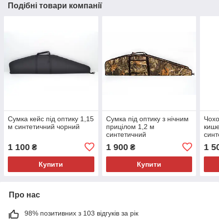
Подібні товари компанії
Сумка кейс під оптику 1,15
Сумка під оптику з нічним
Чохо
м синтетичний чорний
прицілом 1,2 м
кише
синтетичний
синт
Вол
1 100
1 900
1 5
₴
₴
Купити
Купити
Про нас
98% позитивних з 103 відгуків за рік