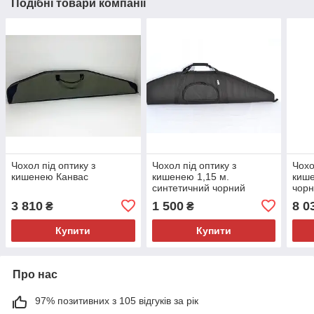
Подібні товари компанії
Чохол під оптику з
Чохол під оптику з
Чохо
кишенею Канвас
кишенею 1,15 м.
кише
синтетичний чорний
чор
Волмас
3 810
1 500
8 0
₴
₴
Купити
Купити
Про нас
97% позитивних з 105 відгуків за рік