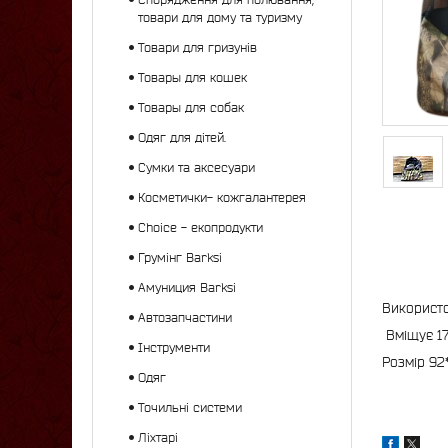
товари для дому та туризму
Товари для гризунів
Товары для кошек
Товары для собак
Одяг для дітей.
Сумки та аксесуари
Косметички- кожгалантерея
Choice - екопродукти
Грумінг Barksi
Амуниция Barksi
Використо
Автозапчастини
Вміщує 17
Інструменти
Розмір 92
Одяг
Точильні системи
Ліхтарі