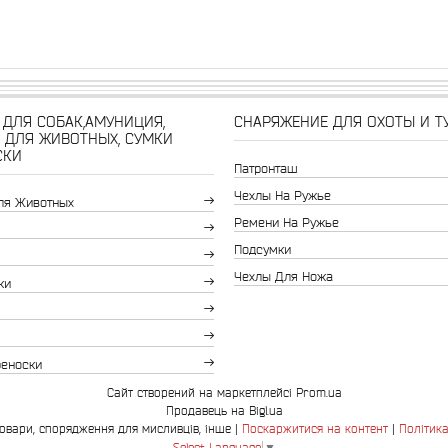
ДЛЯ СОБАК,АМУНИЦИЯ,
СНАРЯЖЕНИЕ ДЛЯ ОХОТЫ И Т
 ДЛЯ ЖИВОТНЫХ, СУМКИ
СКИ
Патронташ
Чехлы На Ружье
ля Животных
Ремени На Ружье
Подсумки
Чехлы Для Ножа
ки
реноски
Сайт створений на маркетплейсі
Prom.ua
Продавець на Bigl.ua
Bingo.com.ua-зоотовари, спорядження для мисливців, інше |
Поскаржитися на контент
|
Політика
Select Language
▼