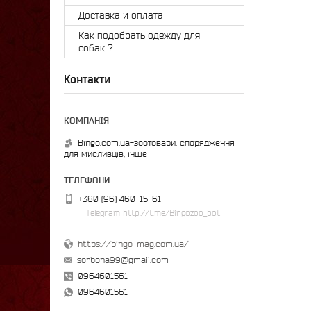
Доставка и оплата
Как подобрать одежду для
собак ?
Контакти
Bingo.com.ua-зоотовари, спорядження
для мисливців, інше
+380 (96) 460-15-61
Telegram http://t.me/Bingozoo_bot
https://bingo-mag.com.ua/
sorbona99@gmail.com
0964601561
0964601561