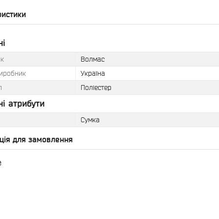
ристики
ні
к
Волмас
виробник
Україна
л
Поліестер
і атрибути
Сумка
ція для замовлення
₴