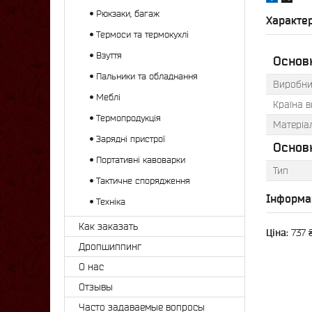
Рюкзаки, багаж
Характе
Термоси та термокухлі
Взуття
Основ
Пальники та обладнання
Виробни
Меблі
Країна 
Термопродукція
Матеріа
Зарядні пристрої
Основн
Портативні кавоварки
Тип
Тактичне спорядження
Інформа
Техніка
Как заказать
Ціна:
737 
Дропшиппинг
О нас
Отзывы
Часто задаваемые вопросы