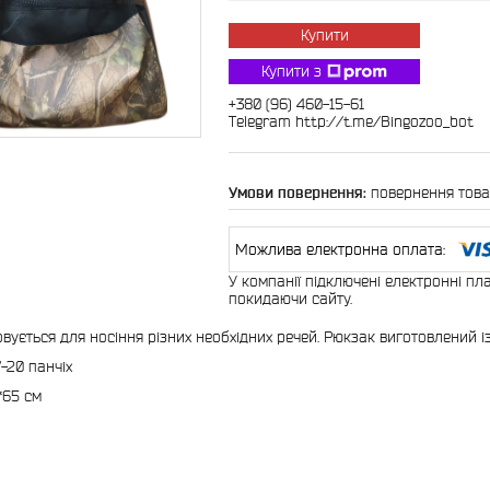
Купити
Купити з
+380 (96) 460-15-61
Telegram http://t.me/Bingozoo_bot
повернення това
У компанії підключені електронні пл
покидаючи сайту.
вується для носіння різних необхідних речей. Рюкзак виготовлений із
-20 панчіх
*65 см