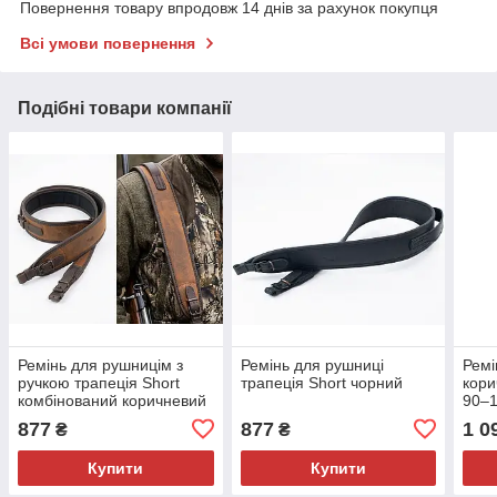
Повернення товару впродовж 14 днів за рахунок покупця
Всі умови повернення
Подібні товари компанії
Ремінь для рушницім з
Ремінь для рушниці
Ремі
ручкою трапеція Short
трапеція Short чорний
кори
комбінований коричневий
90–1
стрі
877
877
1 0
₴
₴
5010
Купити
Купити