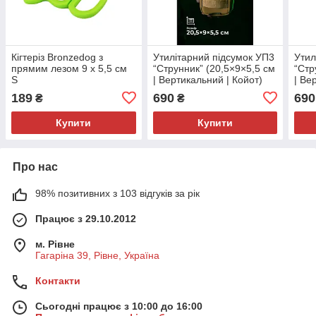
Кігтеріз Bronzedog з
Утилітарний підсумок УП3
Утил
прямим лезом 9 х 5,5 см
“Струнник” (20,5×9×5,5 см
“Стр
S
| Вертикальний | Койот)
| Ве
ТМ Балістика
ТМ Б
189
690
690
₴
₴
Купити
Купити
Про нас
98% позитивних з 103 відгуків за рік
Працює з 29.10.2012
м. Рівне
Гагаріна 39, Рівне, Україна
Контакти
Сьогодні працює з 10:00 до 16:00