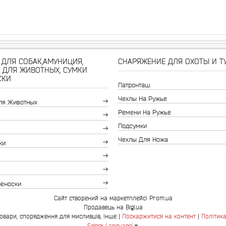
ДЛЯ СОБАК,АМУНИЦИЯ,
СНАРЯЖЕНИЕ ДЛЯ ОХОТЫ И Т
 ДЛЯ ЖИВОТНЫХ, СУМКИ
СКИ
Патронташ
Чехлы На Ружье
ля Животных
Ремени На Ружье
Подсумки
Чехлы Для Ножа
ки
реноски
Сайт створений на маркетплейсі
Prom.ua
Продавець на Bigl.ua
Bingo.com.ua-зоотовари, спорядження для мисливців, інше |
Поскаржитися на контент
|
Політика
Select Language
▼