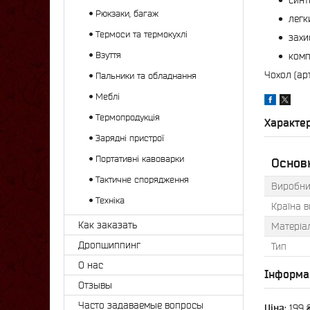
синт
Рюкзаки, багаж
легк
Термоси та термокухлі
захи
Взуття
комп
Чохол (ар
Пальники та обладнання
Меблі
Термопродукція
Характе
Зарядні пристрої
Портативні кавоварки
Основ
Тактичне спорядження
Виробни
Техніка
Країна 
Как заказать
Матеріа
Дропшиппинг
Тип
О нас
Інформа
Отзывы
Часто задаваемые вопросы
Ціна:
199 