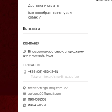
Доставка и оплата
Как подобрать одежду для
собак ?
Контакти
Bingo.com.ua-зоотовари, спорядження
для мисливців, інше
+380 (96) 460-15-61
Telegram http://t.me/Bingozoo_bot
https://bingo-mag.com.ua/
sorbona99@gmail.com
0964601561
0964601561