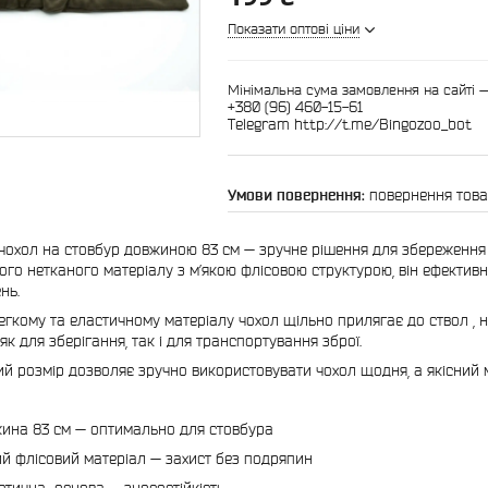
Показати оптові ціни
Мінімальна сума замовлення на сайті —
+380 (96) 460-15-61
Telegram http://t.me/Bingozoo_bot
повернення това
чохол на стовбур довжиною 83 см — зручне рішення для збереження в
ого нетканого матеріалу з м’якою флісовою структурою, він ефектив
нь.
егкому та еластичному матеріалу чохол щільно прилягає до ствол , 
як для зберігання, так і для транспортування зброї.
й розмір дозволяє зручно використовувати чохол щодня, а якісний 
ина 83 см — оптимально для стовбура
ий флісовий матеріал — захист без подряпин