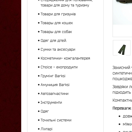
товари для дому та туризму
Товари для гризунів
Товары для кошек
Товары для собак
Одяг для дітей.
Сумки та аксесуари
Косметички- кожгалантерея
Choice - екопродукти
Захисний 
синтетичн
Грумінг Barksi
пошкодже
Амуниция Barksi
Завдяки л
підходить 
Автозапчастини
Компактни
Інструменти
Переваги:
Одяг
довж
Точильні системи
м’як
Ліхтарі