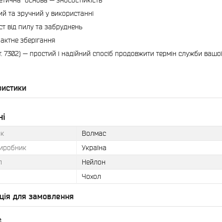
етична основа — зносостійкість
ий та зручний у використанні
ст від пилу та забруднень
актне зберігання
т. 7302) — простий і надійний спосіб продовжити термін служби вашої
ристики
ні
к
Волмас
виробник
Україна
л
Нейлон
Чохол
ція для замовлення
₴