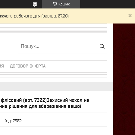
Кошик
жчого робочого дня (завтра, 07.08).
ИЯ
ДОГОВОР ОФЕРТА
 флісовий (арт. 7302)Захисний чохол на
чне рішення для збереження вашої
б
Код:
7302