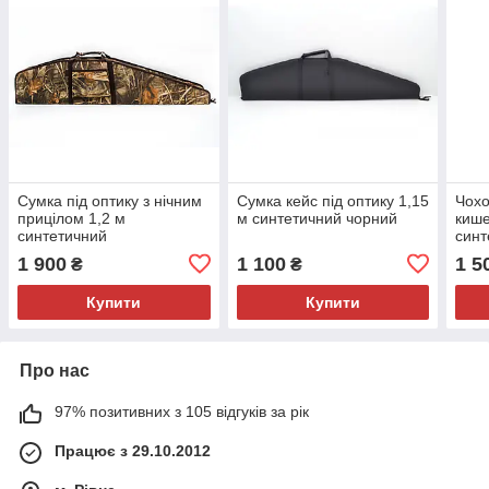
Сумка під оптику з нічним
Сумка кейс під оптику 1,15
Чохо
прицілом 1,2 м
м синтетичний чорний
кише
синтетичний
синт
Вол
1 900
1 100
1 5
₴
₴
Купити
Купити
Про нас
97% позитивних з 105 відгуків за рік
Працює з 29.10.2012