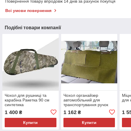
Повернення товару впродовж 14 днів за рахунок покупця
Всі умови повернення
Подібні товари компанії
Чохол для рушниці та
Чохол органайзер
Міцн
карабіна Ракетка 90 см
автомобільний для
для 
синтетика
транспортування ручок
1 400
1 162
1 5
₴
₴
Купити
Купити