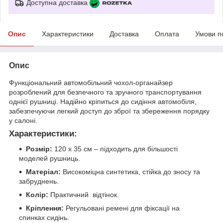
Доступна доставка
Опис
Характеристики
Доставка
Оплата
Умови п
Опис
Функціональний автомобільний чохол-органайзер
розроблений для безпечного та зручного транспортування
однієї рушниці. Надійно кріпиться до сидіння автомобіля,
забезпечуючи легкий доступ до зброї та збереження порядку
у салоні.
Характеристики:
Розмір:
120 х 35 см – підходить для більшості
моделей рушниць.
Матеріал:
Високоміцна синтетика, стійка до зносу та
забруднень.
Колір:
Практичний відтінок.
Кріплення:
Регульовані ремені для фіксації на
спинках сидінь.