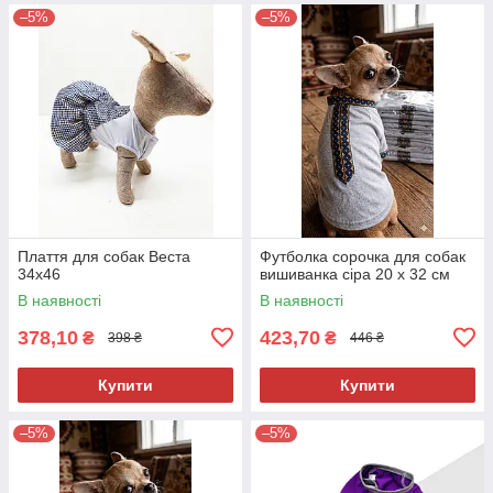
–5%
–5%
Плаття для собак Веста
Футболка сорочка для собак
34х46
вишиванка сіра 20 х 32 см
В наявності
В наявності
378,10
423,70
₴
₴
398 ₴
446 ₴
Купити
Купити
–5%
–5%