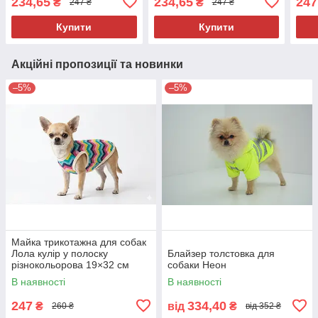
234,65
234,65
247
₴
₴
247 ₴
247 ₴
мали
Купити
Купити
Акційні пропозиції та новинки
–5%
–5%
Майка трикотажна для собак
Лола кулір у полоску
Блайзер толстовка для
різнокольорова 19×32 см
собаки Неон
літній одяг для малих порід
В наявності
В наявності
247
334,40
₴
від
₴
260 ₴
від 352 ₴