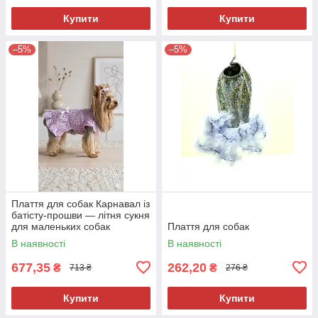
Купити
Купити
–5%
–5%
Плаття для собак Карнавал із
батісту-прошви — літня сукня
для маленьких собак
Плаття для собак
Карнавал (прошва)
В наявності
В наявності
677,35
262,20
₴
₴
713 ₴
276 ₴
Купити
Купити