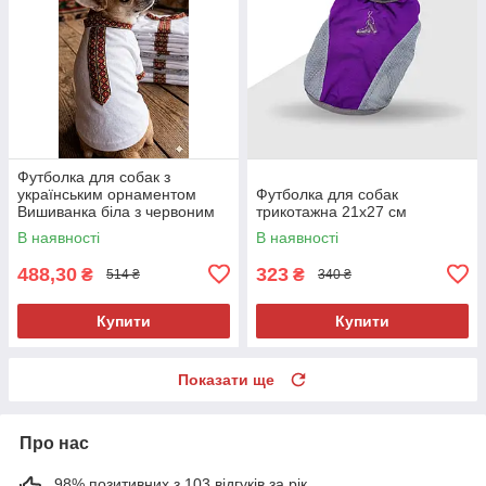
Футболка для собак з
українським орнаментом
Футболка для собак
Вишиванка біла з червоним
трикотажна 21х27 см
В наявності
В наявності
488,30
323
₴
₴
514 ₴
340 ₴
Купити
Купити
Показати ще
Про нас
98% позитивних з 103 відгуків за рік