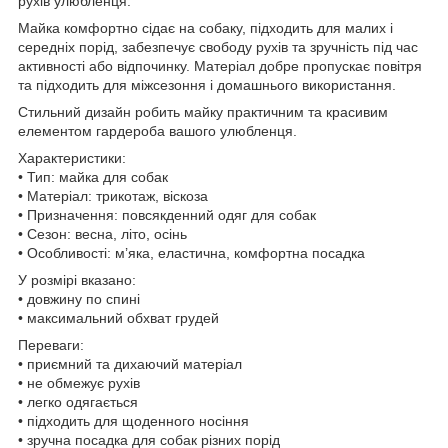
рухів улюбленця.
Майка комфортно сідає на собаку, підходить для малих і
середніх порід, забезпечує свободу рухів та зручність під час
активності або відпочинку. Матеріал добре пропускає повітря
та підходить для міжсезоння і домашнього використання.
Стильний дизайн робить майку практичним та красивим
елементом гардероба вашого улюбленця.
Характеристики:
• Тип: майка для собак
• Матеріал: трикотаж, віскоза
• Призначення: повсякденний одяг для собак
• Сезон: весна, літо, осінь
• Особливості: м’яка, еластична, комфортна посадка
У розмірі вказано:
• довжину по спині
• максимальний обхват грудей
Переваги:
• приємний та дихаючий матеріал
• не обмежує рухів
• легко одягається
• підходить для щоденного носіння
• зручна посадка для собак різних порід