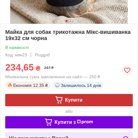
Майка для собак трикотажна Мікс-вишиванка
19х32 см чорна
В наявності
Код: мвч23
Роздріб
234,65
₴
247 ₴
Мінімальна сума замовлення на сайті — 250 ₴
Економія
12.35 ₴
Залишилось
14 днів
Купити
або
Купити з