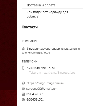
Доставка и оплата
Как подобрать одежду для
собак ?
Контакти
Bingo.com.ua-зоотовари, спорядження
для мисливців, інше
+380 (96) 460-15-61
Telegram http://t.me/Bingozoo_bot
https://bingo-mag.com.ua/
sorbona99@gmail.com
0964601561
0964601561