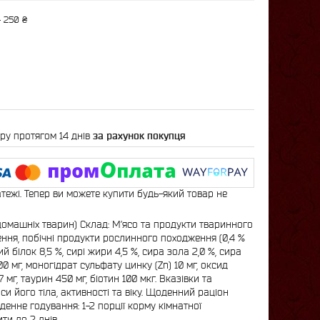
 250 ₴
ру протягом 14 днів
за рахунок покупця
атежі. Тепер ви можете купити будь-який товар не
домашніх тварин) Склад: М’ясо та продукти тваринного
ення, побічні продукти рослинного походження (0,4 %
ий білок 8,5 %, сирі жири 4,5 %, сира зола 2,0 %, сира
100 мг, моногідрат сульфату цинку (Zn) 10 мг, оксид
 мг, таурин 450 мг, біотин 100 мкг. Вказівки та
и його тіла, активності та віку. Щоденний раціон
енне годування: 1-2 порції корму кімнатної
и до 2 днів.