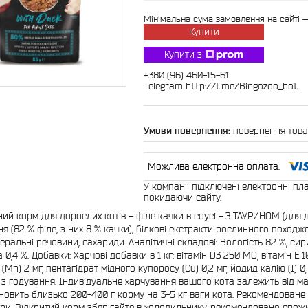
Мінімальна сума замовлення на сайті —
Купити
Купити з
+380 (96) 460-15-61
Telegram http://t.me/Bingozoo_bot
повернення това
У компанії підключені електронні пл
покидаючи сайту.
ий корм для дорослих котів – філе качки в соусі - З ТАУРИНОМ (для 
я (82 % філе, з них 8 % качки), білкові екстракти рослинного походж
інеральні речовини, сахариди. Аналітичні складові: Вологість 82 %, сир
 0,4 %. Добавки: Харчові добавки в 1 кг: вітамін D3 250 МО, вітамін Е 
Mn) 2 мг, пентагідрат мідного купоросу (Cu) 0,2 мг, йодид калію (I) 0,7
я з годування: Індивідуальне харчування вашого кота залежить від мас
новить близько 200-400 г корму на 3-5 кг ваги кота. Рекомендоване д
ри. Відкритий корм зберігайте в холодильнику, рекомендовано спожит