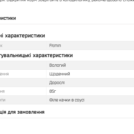
ристики
ні характеристики
к
Fitmin
тувальницькі характеристики
Вологий
ення
Щоденний
Дорослі
ня
85г
нти
Філе качки в соусі
ція для замовлення