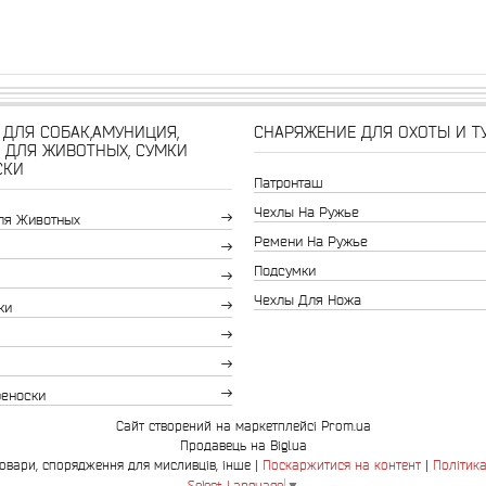
ДЛЯ СОБАК,АМУНИЦИЯ,
СНАРЯЖЕНИЕ ДЛЯ ОХОТЫ И Т
 ДЛЯ ЖИВОТНЫХ, СУМКИ
СКИ
Патронташ
Чехлы На Ружье
ля Животных
Ремени На Ружье
Подсумки
Чехлы Для Ножа
ки
реноски
Сайт створений на маркетплейсі
Prom.ua
Продавець на Bigl.ua
Bingo.com.ua-зоотовари, спорядження для мисливців, інше |
Поскаржитися на контент
|
Політика
Select Language
▼