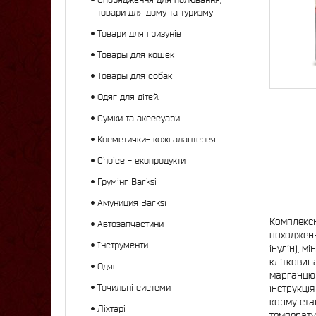
товари для дому та туризму
Товари для гризунів
Товары для кошек
Товары для собак
Одяг для дітей.
Сумки та аксесуари
Косметички- кожгалантерея
Choice - екопродукти
Грумінг Barksi
Амуниция Barksi
Комплексн
Автозапчастини
походженн
Інструменти
інулін), м
клітковина
Одяг
марганцю (
Точильні системи
інструкці
корму ста
Ліхтарі
температу