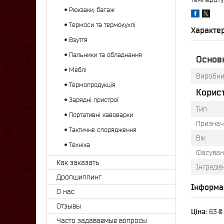
Рюкзаки, багаж
Термоси та термокухлі
Характе
Взуття
Пальники та обладнання
Основ
Меблі
Виробни
Термопродукція
Корис
Зарядні пристрої
Тип
Портативні кавоварки
Признач
Тактичне спорядження
Вік
Техніка
Фасуван
Как заказать
Інгредіє
Дропшиппинг
Інформа
О нас
Отзывы
Ціна:
63 ₴
Часто задаваемые вопросы