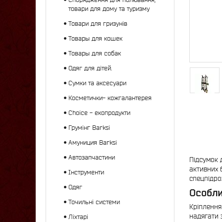
товари для дому та туризму
Товари для гризунів
Товары для кошек
Товары для собак
Одяг для дітей.
Сумки та аксесуари
Косметички- кожгалантерея
Choice - екопродукти
Грумінг Barksi
Амуниция Barksi
Автозапчастини
Підсумок 
активних 
Інструменти
спецпідро
Одяг
Особли
Точильні системи
Кріплення
надягати 
Ліхтарі