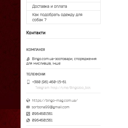
Доставка и оплата
Как подобрать одежду для
собак ?
Контакти
Bingo.com.ua-зоотовари, спорядження
для мисливців, інше
+380 (96) 460-15-61
Telegram http://t.me/Bingozoo_bot
https://bingo-mag.com.ua/
sorbona99@gmail.com
0964601561
0964601561