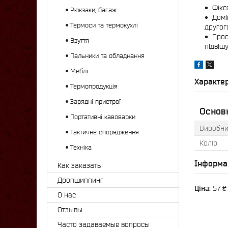
Фікс
Рюкзаки, багаж
Домі
Термоси та термокухлі
другог
Прос
Взуття
підвіш
Пальники та обладнання
Меблі
Характе
Термопродукція
Зарядні пристрої
Основн
Портативні кавоварки
Виробни
Тактичне спорядження
Колір
Техніка
Інформа
Как заказать
Дропшиппинг
Ціна:
57 ₴
О нас
Отзывы
Часто задаваемые вопросы