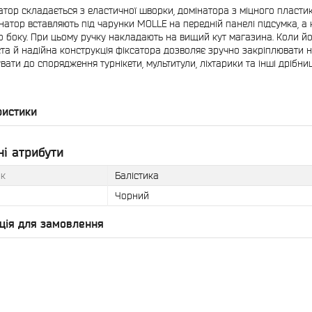
атор складається з еластичної шворки, домінатора з міцного пластику
натор вставляють під чарунки MOLLE на передній панелі підсумка, а 
о боку. При цьому ручку накладають на вищий кут магазина. Коли йог
та й надійна конструкція фіксатора дозволяє зручно закріплювати не
увати до спорядження турнікети, мультитули, ліхтарики та інші дрібни
ристики
і атрибути
к
Балістика
Чорний
ція для замовлення