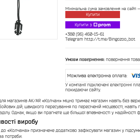
Мінімальна сума замовлення на сайті —
Купити
Купити з
+380 (96) 460-15-61
Telegram http://t.me/Bingozoo_bot
повернення това
У компанії підключені електронні пл
покидаючи сайту.
для магазинів АК/AR «Колчан» міцно тримає магазин навіть без верхні
бойових дій, швидкого пересування по пересіченій місцевості, навіть 
зділу. Однак, якщо ви прагнете ще більшої впевненості у надійності 
вості виробу
 до «Колчана» призначене додатково зафіксувати магазин у підсумку
за потреби.