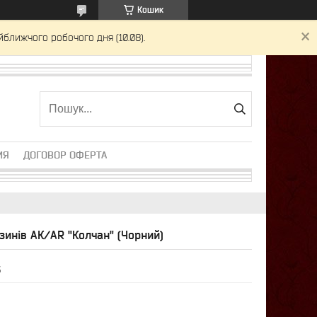
Кошик
йближчого робочого дня (10.08).
ИЯ
ДОГОВОР ОФЕРТА
зинів АК/AR "Колчан" (Чорний)
6