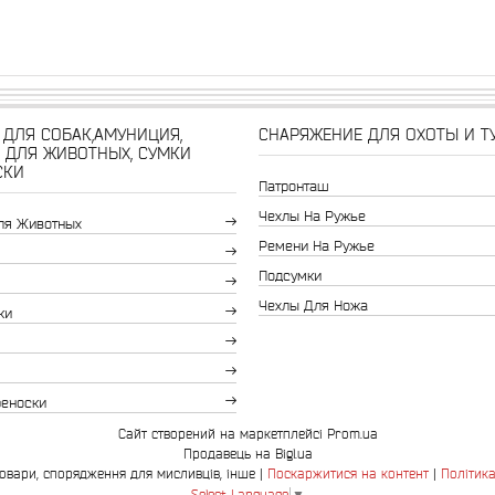
ДЛЯ СОБАК,АМУНИЦИЯ,
СНАРЯЖЕНИЕ ДЛЯ ОХОТЫ И Т
 ДЛЯ ЖИВОТНЫХ, СУМКИ
СКИ
Патронташ
Чехлы На Ружье
ля Животных
Ремени На Ружье
Подсумки
Чехлы Для Ножа
ки
реноски
Сайт створений на маркетплейсі
Prom.ua
Продавець на Bigl.ua
Bingo.com.ua-зоотовари, спорядження для мисливців, інше |
Поскаржитися на контент
|
Політика
Select Language
▼