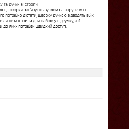
 та ручки зі стропи.
кінці шворки зав’язують вузлом на чарунках із
о потрібно дістати, шворку ручкою відводять вбік.
 лише магазини для набоїв у підсумку, а й
ці, до яких потрібен швидкий доступ.