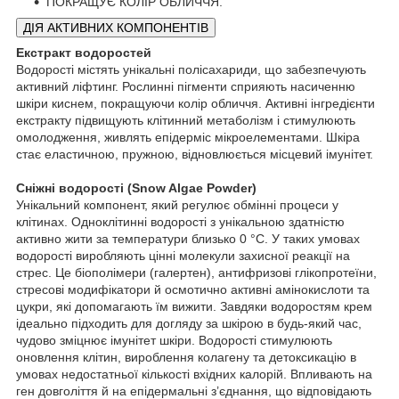
ПОКРАЩУЄ КОЛІР ОБЛИЧЧЯ.
ДІЯ АКТИВНИХ КОМПОНЕНТІВ
Екстракт водоростей
Водорості містять унікальні полісахариди, що забезпечують
активний ліфтинг. Рослинні пігменти сприяють насиченню
шкіри киснем, покращуючи колір обличчя. Активні інгредієнти
екстракту підвищують клітинний метаболізм і стимулюють
омолодження, живлять епідерміс мікроелементами. Шкіра
стає еластичною, пружною, відновлюється місцевий імунітет.
Сніжні водорості (Snow Algae Powder)
Унікальний компонент, який регулює обмінні процеси у
клітинах. Одноклітинні водорості з унікальною здатністю
активно жити за температури близько 0 °С. У таких умовах
водорості виробляють цінні молекули захисної реакції на
стрес. Це біополімери (галертен), антифризові глікопротеїни,
стресові модифікатори й осмотично активні амінокислоти та
цукри, які допомагають їм вижити. Завдяки водоростям крем
ідеально підходить для догляду за шкірою в будь-який час,
чудово зміцнює імунітет шкіри. Водорості стимулюють
оновлення клітин, вироблення колагену та детоксикацію в
умовах недостатньої кількості вхідних калорій. Впливають на
ген довголіття й на епідермальні з’єднання, що відповідають