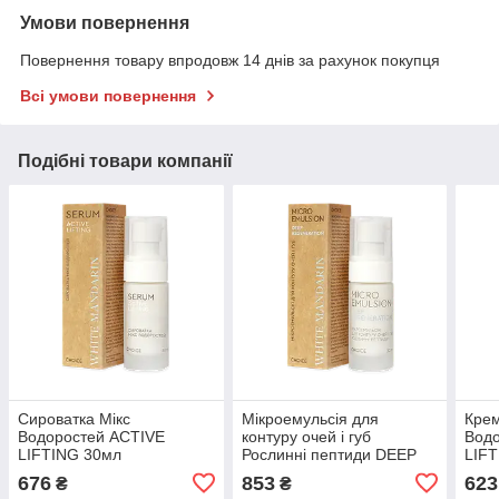
Умови повернення
Повернення товару впродовж 14 днів за рахунок покупця
Всі умови повернення
Подібні товари компанії
Сироватка Мікс
Мікроемульсія для
Крем
Водоростей ACTIVE
контуру очей і губ
Вод
LIFTING 30мл
Рослинні пептиди DEEP
LIF
REGENERATION NEW
676
853
623
₴
₴
30мл