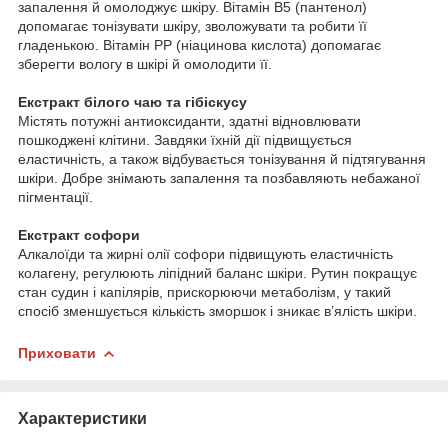
запалення й омолоджує шкіру. Вітамін В5 (пантенол)
допомагає тонізувати шкіру, зволожувати та робити її
гладенькою. Вітамін РР (ніацинова кислота) допомагає
зберегти вологу в шкірі й омолодити її.
Екстракт білого чаю та гібіскусу
Містять потужні антиоксиданти, здатні відновлювати
пошкоджені клітини. Завдяки їхній дії підвищується
еластичність, а також відбувається тонізування й підтягування
шкіри. Добре знімають запалення та позбавляють небажаної
пігментації.
Екстракт софори
Алкалоїди та жирні олії софори підвищують еластичність
колагену, регулюють ліпідний баланс шкіри. Рутин покращує
стан судин і капілярів, прискорюючи метаболізм, у такий
спосіб зменшується кількість зморшок і зникає в’ялість шкіри.
Приховати
Характеристики