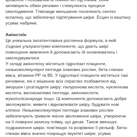
активізують обмін речовин і стимулюють процеси
омолодження. Глікозиди женьшеню посилюють синтез
колагену, що забезпечує підтягування шкіри. Есцин із каштану
усуває набряки.
Амінотеїн
Це унікальна запатентована рослинна формула, в якій
з'єднані ультрапотужні компоненти, що дають шкірі
повноцінне живлення й допомагають їй оновлюватись і
омолоджуватися.
У складі амінотеїну міститься гідролізат плаценти,
низькомолекулярні пептиди злакових рослин, бета-глюкан
вівса, вітаміни РР та В5. У гідролізаті плаценти містяться такі
речовини, які є мішенню всіх спраглих позбавитися від
зморшок і розгладити шкіру: гіалуронова кислота, нуклеїнова
кислота, високоактивні пептиди, амінокислоти,
мукополісахариди тощо. Ці компоненти допомагають добре
зволожувати, живити і відновлювати шкіру, будувати нові
клітини. Низькомолекулярні пептиди злакових рослин
забезпечують тривале якісне зволоження шкіри, утворюючи
на її поверхні захисну плівку, що дихає. Також зменшує
подразнення шкіри, пом'якшує та розрівнює її рельєф. Бета-
глюкан вівса значно покращує імунітет шкіри, усуває