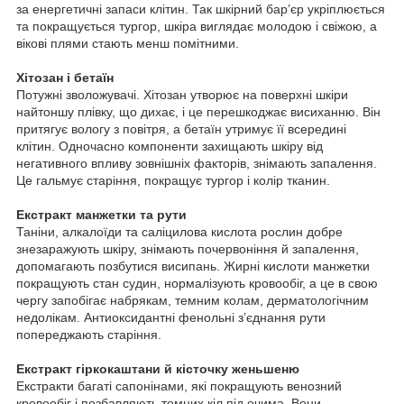
за енергетичні запаси клітин. Так шкірний бар’єр укріплюється
та покращується тургор, шкіра виглядає молодою і свіжою, а
вікові плями стають менш помітними.
Хітозан і бетаїн
Потужні зволожувачі. Хітозан утворює на поверхні шкіри
найтоншу плівку, що дихає, і це перешкоджає висиханню. Він
притягує вологу з повітря, а бетаїн утримує її всередині
клітин. Одночасно компоненти захищають шкіру від
негативного впливу зовнішніх факторів, знімають запалення.
Це гальмує старіння, покращує тургор і колір тканин.
Екстракт манжетки та рути
Таніни, алкалоїди та саліцилова кислота рослин добре
знезаражують шкіру, знімають почервоніння й запалення,
допомагають позбутися висипань. Жирні кислоти манжетки
покращують стан судин, нормалізують кровообіг, а це в свою
чергу запобігає набрякам, темним колам, дерматологічним
недолікам. Антиоксидантні фенольні з’єднання рути
попереджають старіння.
Екстракт гіркокаштани й кісточку женьшеню
Екстракти багаті сапонінами, які покращують венозний
кровообіг і позбавляють темних кіл під очима. Вони