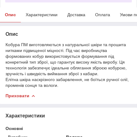
Опис
Характеристики
Доставка
Оплата
Умови п
Опис
Кобура ПМ виготовляються з натуральної шкіри та прошита
нитками підвищеної міцності. Під час виробництва
формованих кобур використовується формування під
конкретний тип зброї, що гарантує високу якість виробу. Ця
технологія забезпечує ідеальне облягання зброєю кобурою,
зручність і швидкість виймання зброї з кабари.
Елітна шкіра наскрізного забарвлення, не боїться ручної олії,
променів сонця та вологи.
Приховати
Характеристики
Основні
Виробник
Волмас