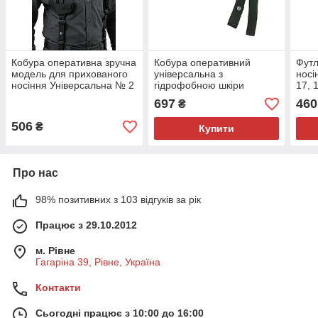
Кобура оперативна зручна
Кобура оперативний
Футл
модель для прихованого
універсальна з
носі
носіння Універсальна № 2
гідрофобною шкіри
17, 
(ПМ, Форт 9, Форт 10)
697
460
₴
506
₴
Купити
Про нас
98% позитивних з 103 відгуків за рік
Працює з 29.10.2012
м. Рівне
Гагаріна 39, Рівне, Україна
Контакти
Сьогодні працює з 10:00 до 16:00