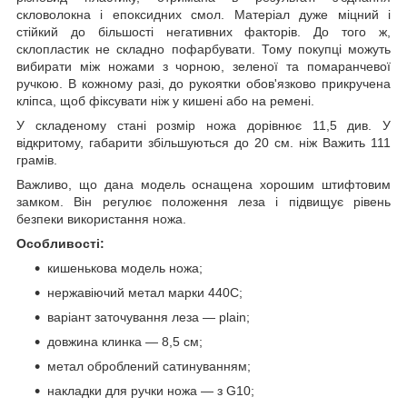
скловолокна і епоксидних смол. Матеріал дуже міцний і
стійкий до більшості негативних факторів. До того ж,
склопластик не складно пофарбувати. Тому покупці можуть
вибирати між ножами з чорною, зеленої та помаранчевої
ручкою. В кожному разі, до рукоятки обов'язково прикручена
кліпса, щоб фіксувати ніж у кишені або на ремені.
У складеному стані розмір ножа дорівнює 11,5 див. У
відкритому, габарити збільшуються до 20 см. ніж Важить 111
грамів.
Важливо, що дана модель оснащена хорошим штифтовим
замком. Він регулює положення леза і підвищує рівень
безпеки використання ножа.
Особливості:
кишенькова модель ножа;
нержавіючий метал марки 440С;
варіант заточування леза — plain;
довжина клинка — 8,5 см;
метал оброблений сатинуванням;
накладки для ручки ножа — з G10;