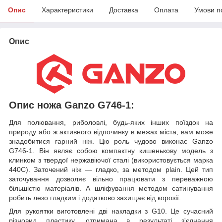
Опис
Характеристики
Доставка
Оплата
Умови п
Опис
Опис ножа Ganzo G746-1:
Для полювання, риболовлі, будь-яких інших поїздок на
природу або ж активного відпочинку в межах міста, вам може
знадобитися гарний ніж. Цю роль чудово виконає Ganzo
G746-1. Він являє собою компактну кишенькову модель з
клинком з твердої нержавіючої сталі (використовується марка
440С). Заточений ніж — гладко, за методом plain. Цей тип
заточування дозволяє вільно працювати з переважною
більшістю матеріалів. А шліфування методом сатинування
робить лезо гладким і додатково захищає від корозії.
Для рукоятки виготовлені дві накладки з G10. Це сучасний
різновид пластику, отримана в результаті з'єднання