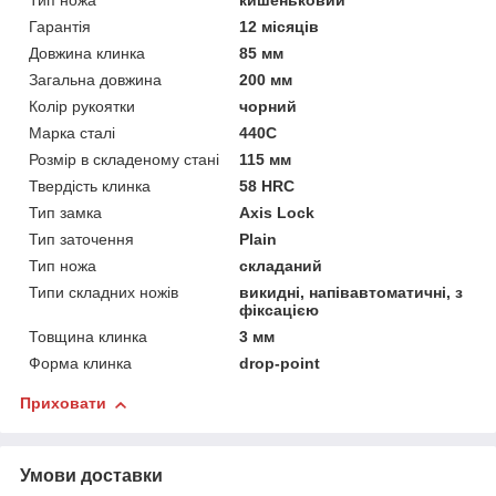
Тип ножа
кишеньковий
Гарантія
12 місяців
Довжина клинка
85 мм
Загальна довжина
200 мм
Колір рукоятки
чорний
Марка сталі
440C
Розмір в складеному стані
115 мм
Твердість клинка
58 HRC
Тип замка
Axis Lock
Тип заточення
Plain
Тип ножа
складаний
Типи складних ножів
викидні, напівавтоматичні, з
фіксацією
Товщина клинка
3 мм
Форма клинка
drop-point
Приховати
Умови доставки