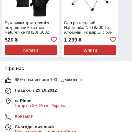
Рукавички трикотажні з
Стіл розкладний
покращеним хватом
Naturehike NH19Z008-Z,
Naturehike NH20FS032,
алюміній, Розмір S, сірий
розмір L, чорні
520
1 239
₴
₴
Купити
Купити
Про нас
98% позитивних з 103 відгуків за рік
Працює з 29.10.2012
м. Рівне
Гагаріна 39, Рівне, Україна
Контакти
Сьогодні вихідний
Показати весь графік роботи