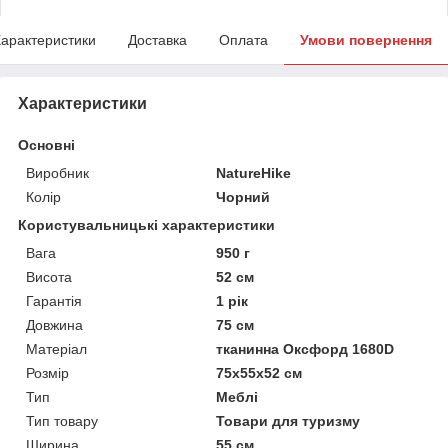
арактеристики
Доставка
Оплата
Умови повернення
Характеристики
Основні
Виробник
NatureHike
Колір
Чорний
Користувальницькі характеристики
Вага
950 г
Висота
52 см
Гарантія
1 рік
Довжина
75 см
Матеріал
тканинна Оксфорд 1680D
Розмір
75х55х52 см
Тип
Меблі
Тип товару
Товари для туризму
Ширина
55 см