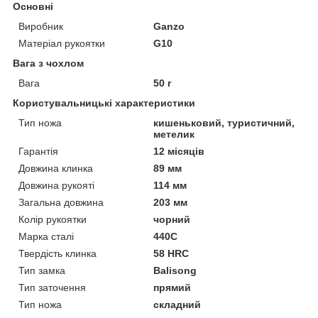
Основні
Виробник
Ganzo
Матеріал рукоятки
G10
Вага з чохлом
Вага
50 г
Користувальницькі характеристики
Тип ножа
кишеньковий, туристичний,
метелик
Гарантія
12 місяців
Довжина клинка
89 мм
Довжина рукояті
114 мм
Загальна довжина
203 мм
Колір рукоятки
чорний
Марка сталі
440С
Твердість клинка
58 HRC
Тип замка
Balisong
Тип заточення
прямий
Тип ножа
складний