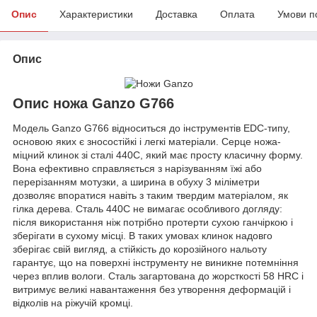
Опис
Характеристики
Доставка
Оплата
Умови п
Опис
Опис ножа Ganzo G766
Модель Ganzo G766 відноситься до інструментів EDC-типу,
основою яких є зносостійкі і легкі матеріали. Серце ножа-
міцний клинок зі сталі 440С, який має просту класичну форму.
Вона ефективно справляється з нарізуванням їжі або
перерізанням мотузки, а ширина в обуху 3 міліметри
дозволяє впоратися навіть з таким твердим матеріалом, як
гілка дерева. Сталь 440С не вимагає особливого догляду:
після використання ніж потрібно протерти сухою ганчіркою і
зберігати в сухому місці. В таких умовах клинок надовго
зберігає свій вигляд, а стійкість до корозійного нальоту
гарантує, що на поверхні інструменту не виникне потемніння
через вплив вологи. Сталь загартована до жорсткості 58 HRC і
витримує великі навантаження без утворення деформацій і
відколів на ріжучій кромці.