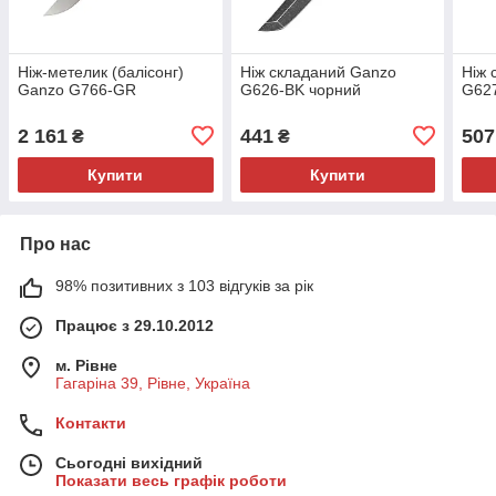
Нiж-метелик (балiсонг)
Ніж складаний Ganzo
Ніж 
Ganzo G766-GR
G626-BK чорний
G62
2 161
441
507
₴
₴
Купити
Купити
Про нас
98% позитивних з 103 відгуків за рік
Працює з 29.10.2012
м. Рівне
Гагаріна 39, Рівне, Україна
Контакти
Сьогодні вихідний
Показати весь графік роботи