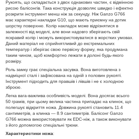
Рукоять, що складається з двох однакових частин, є відмінною
рисою балісонгів. Така конструкція дозволяє швидко і ефектно
розкрити інструмент менш ніж за секунду. Ніж Ganzo G766
має характерні накладки G10, що мають приємну на дотик
шорстку поверхню. Колір накладок може відрізнятися в
залежності від моделі, але вони надовго зберігають свій
яскравий колір і можуть використовуватися в жорстких умовах.
Даний матеріал не сприйнятливий до екстремальних
температур і зберігає свою первісну форму, яка продумана
таким чином, щоб комфортно лежати в долоні будь-якого
розміру.
Роль замку грає спеціальна засувка. Вона виготовлена з
надміцної сталі і зафіксована на одній з половин рукояті.
Інструмент підходить для правшів і лівшів і не є холодною
зброєю.
Легка вага-важлива особливість моделі. Вона досягає всього
50 грамів, при цьому велика частина припадає на клинок, що
полегшує відкриття ножа. Довжина рукояті становить 11.4
сантиметрів, а клинка — 8.9 сантиметрів. Балісонг Ganzo
G766 можна використовувати як EDC-ніж, а також виконувати
з його допомогою спеціальні трюки.
Характеристики ножа
: