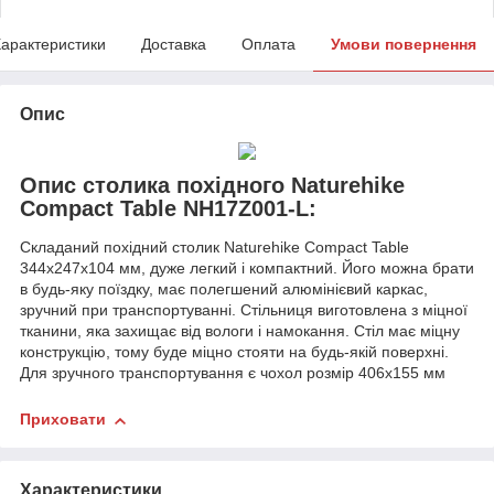
арактеристики
Доставка
Оплата
Умови повернення
Опис
Опис столика похідного Naturehike
Compact Table NH17Z001-L:
Складаний похідний столик Naturehike Compact Table
344х247х104 мм, дуже легкий і компактний. Його можна брати
в будь-яку поїздку, має полегшений алюмінієвий каркас,
зручний при транспортуванні. Стільниця виготовлена з міцної
тканини, яка захищає від вологи і намокання. Стіл має міцну
конструкцію, тому буде міцно стояти на будь-якій поверхні.
Для зручного транспортування є чохол розмір 406х155 мм
Приховати
Характеристики