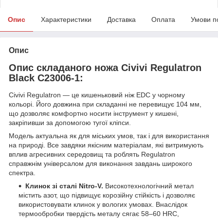
Опис
Характеристики
Доставка
Оплата
Умови п
Опис
Опис складаного ножа Civivi Regulatron
Black C23006-1:
Civivi Regulatron — це кишеньковий ніж EDC у чорному
кольорі. Його довжина при складанні не перевищує 104 мм,
що дозволяє комфортно носити інструмент у кишені,
закріпивши за допомогою тугої кліпси.
Модель актуальна як для міських умов, так і для використання
на природі. Все завдяки якісним матеріалам, які витримують
вплив агресивних середовищ та роблять Regulatron
справжнім універсалом для виконання завдань широкого
спектра.
Клинок зі сталі Nitro-V.
Високотехнологічний метал
містить азот, що підвищує корозійну стійкість і дозволяє
використовувати клинок у вологих умовах. Внаслідок
термообробки твердість металу сягає 58–60 HRC,