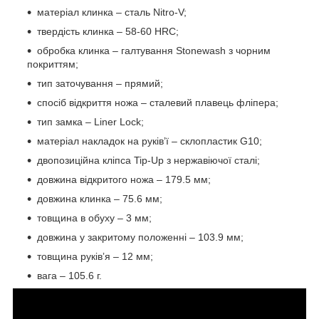
матеріал клинка – сталь Nitro-V;
твердість клинка – 58-60 HRC;
обробка клинка – галтування Stonewash з чорним
покриттям;
тип заточування – прямий;
спосіб відкриття ножа – сталевий плавець фліпера;
тип замка – Liner Lock;
матеріал накладок на руківʼї – склопластик G10;
двопозиційна кліпса Tip-Up з нержавіючої сталі;
довжина відкритого ножа – 179.5 мм;
довжина клинка – 75.6 мм;
товщина в обуху – 3 мм;
довжина у закритому положенні – 103.9 мм;
товщина руківʼя – 12 мм;
вага – 105.6 г.