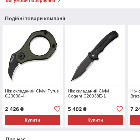
Всі умови повернення
Подібні товари компанії
Ніж складаний Civivi Pyrus
Ніж складаний Civivi
Ніж 
C23038-4
Cogent C20038E-1
Braz
2 426
5 402
7 2
₴
₴
Купити
Купити
Про нас