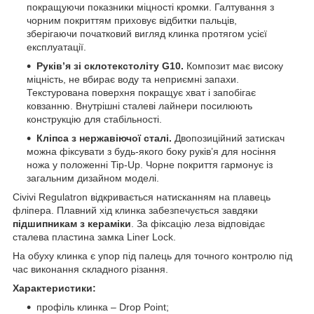
покращуючи показники міцності кромки. Галтування з
чорним покриттям приховує відбитки пальців,
зберігаючи початковий вигляд клинка протягом усієї
експлуатації.
Руківʼя зі склотекстоліту G10.
Композит має високу
міцність, не вбирає воду та неприємні запахи.
Текстурована поверхня покращує хват і запобігає
ковзанню. Внутрішні сталеві лайнери посилюють
конструкцію для стабільності.
Кліпса з нержавіючої сталі.
Двопозиційний затискач
можна фіксувати з будь-якого боку руківʼя для носіння
ножа у положенні Tip-Up. Чорне покриття гармонує із
загальним дизайном моделі.
Civivi Regulatron відкривається натисканням на плавець
фліпера. Плавний хід клинка забезпечується завдяки
підшипникам з кераміки
. За фіксацію леза відповідає
сталева пластина замка Liner Lock.
На обуху клинка є упор під палець для точного контролю під
час виконання складного різання.
Характеристики:
профіль клинка – Drop Point;