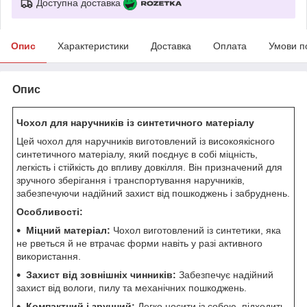
Доступна доставка
Опис
Характеристики
Доставка
Оплата
Умови п
Опис
Чохол для наручників із синтетичного матеріалу
Цей чохол для наручників виготовлений із високоякісного
синтетичного матеріалу, який поєднує в собі міцність,
легкість і стійкість до впливу довкілля. Він призначений для
зручного зберігання і транспортування наручників,
забезпечуючи надійний захист від пошкоджень і забруднень.
Особливості:
Міцний матеріал:
Чохол виготовлений із синтетики, яка
не рветься й не втрачає форми навіть у разі активного
використання.
Захист від зовнішніх чинників:
Забезпечує надійний
захист від вологи, пилу та механічних пошкоджень.
Компактний і зручний:
Легко носити із собою, підходить