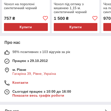
Чохол на поролоні
Чохол під оптику з
Чохо
синтетичний чорний
кишенею 1,15 м.
на п
синтетичний чорний
синт
Волмас
757
1 500
970
₴
₴
Купити
Купити
Про нас
98% позитивних з 103 відгуків за рік
Працює з 29.10.2012
м. Рівне
Гагаріна 39, Рівне, Україна
Контакти
Сьогодні працює з 10:00 до 16:00
Показати весь графік роботи
Про нас