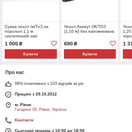
Сумка чохол Іж/ТоЗ на
Чохол Азимут ІЖ/ТОЗ
Чохо
поролоні 1,1 м.
(1,10 м) без наповнювача
1,25
синтетичний хакі
чор
1 000
690
1 3
₴
₴
Купити
Купити
Про нас
98% позитивних з 103 відгуків за рік
Працює з 29.10.2012
м. Рівне
Гагаріна 39, Рівне, Україна
Контакти
Сьогодні працює з 10:00 до 18:00