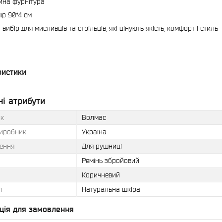
йна фурнітура
ір 90*4 см
вибір для мисливців та стрільців, які цінують якість, комфорт і стиль
ристики
і атрибути
к
Волмас
виробник
Україна
ення
Для рушниці
Ремінь збройовий
Коричневий
л
Натуральна шкіра
ція для замовлення