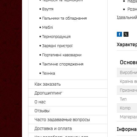
Наді
Взуття
Розм
Ідеальний 
Пальники та обладнання
Меблі
Термопродукція
Характе
Зарядні пристрої
Портативні кавоварки
Основн
Тактичне спорядження
Виробни
Техніка
Країна 
Как заказать
Признач
Дропшиппинг
Тип
О нас
Колір
Отзывы
Матеріа
Часто задаваемые вопросы
Доставка и оплата
Інформа