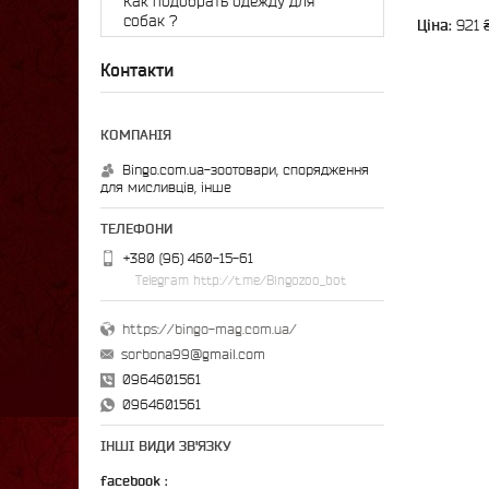
Как подобрать одежду для
собак ?
Ціна:
921 
Контакти
Bingo.com.ua-зоотовари, спорядження
для мисливців, інше
+380 (96) 460-15-61
Telegram http://t.me/Bingozoo_bot
https://bingo-mag.com.ua/
sorbona99@gmail.com
0964601561
0964601561
ІНШІ ВИДИ ЗВ'ЯЗКУ
facebook