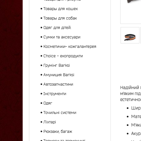
Товары для кошек
Товары для собак
Одяг для дітей.
Сумки та аксесуари
Косметички- кожгалантерея
Choice - екопродукти
Грумінг Barksi
Амуниция Barksi
Автозапчастини
Надійний 
м’яким пі
Інструменти
естетичнос
Одяг
Шири
Точильні системи
Мате
Ліхтарі
М’як
Рюкзаки, багаж
Акур
Термоси та термокухлі