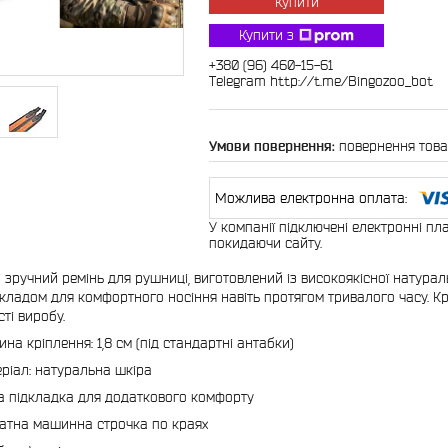
Купити
Купити з
+380 (96) 460-15-61
Telegram http://t.me/Bingozoo_bot
повернення това
У компанії підключені електронні пл
покидаючи сайту.
і зручний ремінь для рушниці, виготовлений із високоякісної натура
дкладом для комфортного носіння навіть протягом тривалого часу. Кр
ті виробу.
на кріплення: 1,8 см (під стандартні антабки)
ріал: натуральна шкіра
а підкладка для додаткового комфорту
атна машинна строчка по краях