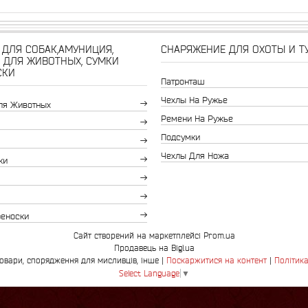
ДЛЯ СОБАК,АМУНИЦИЯ,
СНАРЯЖЕНИЕ ДЛЯ ОХОТЫ И Т
 ДЛЯ ЖИВОТНЫХ, СУМКИ
СКИ
Патронташ
Чехлы На Ружье
ля Животных
Ремени На Ружье
Подсумки
Чехлы Для Ножа
ки
реноски
Сайт створений на маркетплейсі
Prom.ua
Продавець на Bigl.ua
Bingo.com.ua-зоотовари, спорядження для мисливців, інше |
Поскаржитися на контент
|
Політика
Select Language
▼