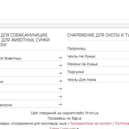
ДЛЯ СОБАК,АМУНИЦИЯ,
СНАРЯЖЕНИЕ ДЛЯ ОХОТЫ И Т
 ДЛЯ ЖИВОТНЫХ, СУМКИ
СКИ
Патронташ
Чехлы На Ружье
ля Животных
Ремени На Ружье
Подсумки
Чехлы Для Ножа
ки
реноски
Сайт створений на маркетплейсі
Prom.ua
Продавець на Bigl.ua
Bingo.com.ua-зоотовари, спорядження для мисливців, інше |
Поскаржитися на контент
|
Політика
Select Language
▼