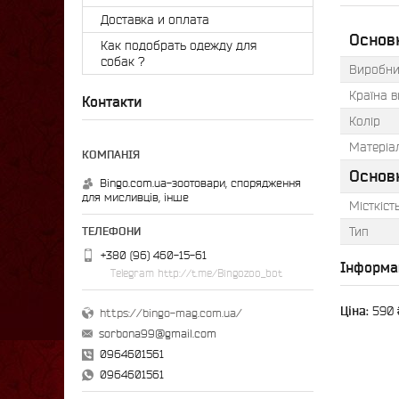
Доставка и оплата
Основн
Как подобрать одежду для
собак ?
Виробни
Країна 
Контакти
Колір
Матеріа
Основ
Bingo.com.ua-зоотовари, спорядження
для мисливців, інше
Місткіст
Тип
+380 (96) 460-15-61
Інформа
Telegram http://t.me/Bingozoo_bot
Ціна:
590 
https://bingo-mag.com.ua/
sorbona99@gmail.com
0964601561
0964601561