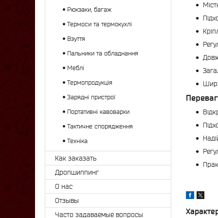
Міст
Рюкзаки, багаж
Підх
Термоси та термокухлі
Кріп
Взуття
Регу
Пальники та обладнання
Довж
Меблі
Зага
Термопродукція
Шири
Переваг
Зарядні пристрої
Портативні кавоварки
Відк
Підх
Тактичне спорядження
Наді
Техніка
Регу
Как заказать
Прак
Дропшиппинг
О нас
Отзывы
Характе
Часто задаваемые вопросы