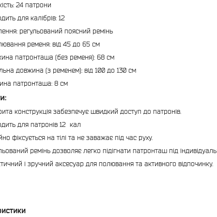
кість: 24 патрони
одить для калібрів: 12
лення: регульований поясний ремінь
лювання ременя: від 45 до 65 см
ина патронташа (без ременя): 68 см
льна довжина (з ременем): від 100 до 130 см
на патронташа: 8 см
и:
рита конструкція забезпечує швидкий доступ до патронів.
одить для патронів 12 кал
йно фіксується на тілі та не заважає під час руху.
льований ремінь дозволяє легко підігнати патронташ під індивідуаль
тичний і зручний аксесуар для полювання та активного відпочинку.
ристики