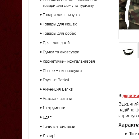
товари для дому та туризму
Товари для гризунів
Товары для кошек
Товары для собак
Одяг для дітей.
Сумки та аксесуари
Косметички- кожгалантерея
Choice - екопродукти
Грумінг Barksi
Амуниция Barksi
Ві
дкритий
Автозапчастини
Відкритий
Інструменти
надійно ф
користува
Одяг
Характе
Точильні системи
Тип:
Ліхтарі