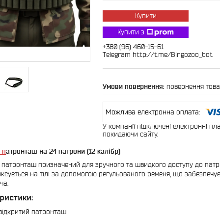
Купити
Купити з
+380 (96) 460-15-61
Telegram http://t.me/Bingozoo_bot
повернення това
У компанії підключені електронні пл
покидаючи сайту.
 п
атронташ на 24 патрони (12 калібр)
 патронташ призначений для зручного та швидкого доступу до патро
іксується на тілі за допомогою регульованого ременя, що забезпечу
ча.
ристики:
 відкритий патронташ