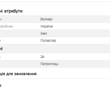
і атрибути
к
Волмас
виробник
Україна
Хакі
л
Поліестер
ні
ь
24
Патронташ
ція для замовлення
₴