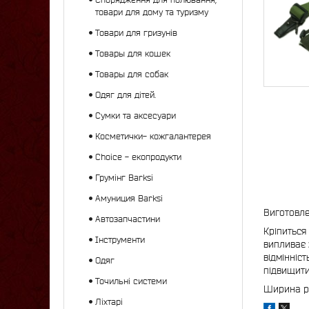
товари для дому та туризму
Товари для гризунів
Товары для кошек
Товары для собак
Одяг для дітей.
Сумки та аксесуари
Косметички- кожгалантерея
Choice - екопродукти
Грумінг Barksi
Амуниция Barksi
Виготовле
Автозапчастини
Кріпиться
Інструменти
випливає 
відмінніс
Одяг
підвищити
Точильні системи
Ширина ре
Ліхтарі