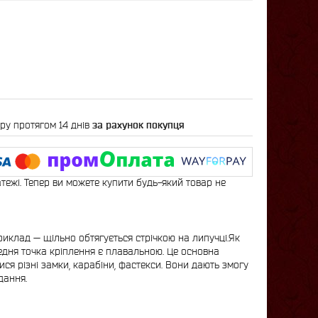
ру протягом 14 днів
за рахунок покупця
атежі. Тепер ви можете купити будь-який товар не
риклад — щільно обтягується стрічкою на липучці.Як
редня точка кріплення є плавальною. Це основна
ися різні замки, карабіни, фастекси. Вони дають змогу
дання.