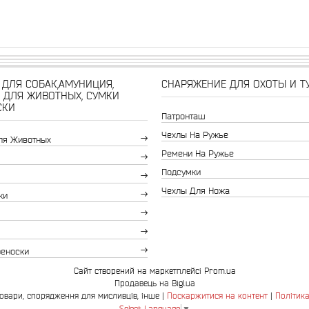
ДЛЯ СОБАК,АМУНИЦИЯ,
СНАРЯЖЕНИЕ ДЛЯ ОХОТЫ И Т
 ДЛЯ ЖИВОТНЫХ, СУМКИ
СКИ
Патронташ
Чехлы На Ружье
ля Животных
Ремени На Ружье
Подсумки
Чехлы Для Ножа
ки
реноски
Сайт створений на маркетплейсі
Prom.ua
Продавець на Bigl.ua
Bingo.com.ua-зоотовари, спорядження для мисливців, інше |
Поскаржитися на контент
|
Політика
Select Language
▼