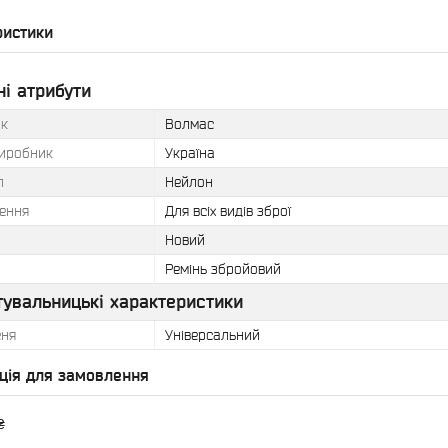
ристики
і атрибути
к
Волмас
виробник
Україна
л
Нейлон
ення
Для всіх видів зброї
Новий
Ремінь збройовий
тувальницькі характеристики
еня
Універсальний
ція для замовлення
₴