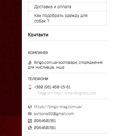
Доставка и оплата
Как подобрать одежду для
собак ?
Контакти
Bingo.com.ua-зоотовари, спорядження
для мисливців, інше
+380 (96) 460-15-61
Telegram http://t.me/Bingozoo_bot
https://bingo-mag.com.ua/
sorbona99@gmail.com
0964601561
0964601561