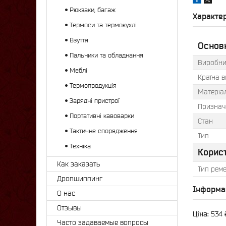
Рюкзаки, багаж
Характе
Термоси та термокухлі
Взуття
Основн
Пальники та обладнання
Виробни
Меблі
Країна 
Термопродукція
Матеріа
Зарядні пристрої
Признач
Портативні кавоварки
Стан
Тактичне спорядження
Тип
Техніка
Корис
Как заказать
Тип рем
Дропшиппинг
Інформа
О нас
Отзывы
Ціна:
534 
Часто задаваемые вопросы