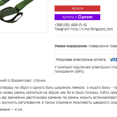
Купити
Купити з
+380 (96) 460-15-61
Telegram http://t.me/Bingozoo_bot
повернення това
У компанії підключені електронні пл
покидаючи сайту.
ний із брезентової стрічки.
 спереду на зброї з одного боку шкіряною лямкою з іншого боку – п
з назви, ремінь кріпиться на зброю «як би в трьох точках», тобто се
ть від звичайних двоточкових ременів. На ремінь можуть встановлюват
 зручність регулювання, а також отримати можливість швидкого ски
меня — 4 см.