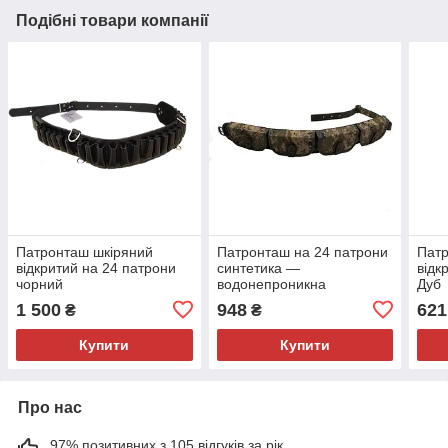
Подібні товари компанії
Патронташ шкіряний
Патронташ на 24 патрони
Патр
відкритий на 24 патрони
синтетика —
відк
чорний
водонепроникна
Дуб
1 500
948
621
₴
₴
Купити
Купити
Про нас
97% позитивних з 105 відгуків за рік