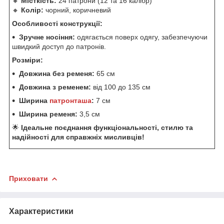
🔸
Місткість:
24 патрони (12 та 16 калібр)
🔸
Колір:
чорний, коричневий
Особливості конструкції:
Зручне носіння:
одягається поверх одягу, забезпечуючи
швидкий доступ до патронів.
Розміри:
Довжина без ременя:
65 см
Довжина з ременем:
від 100 до 135 см
Ширина
патронташа
:
7 см
Ширина ременя:
3,5 см
🌟
Ідеальне поєднання функціональності, стилю та
надійності для справжніх мисливців!
Приховати
Характеристики