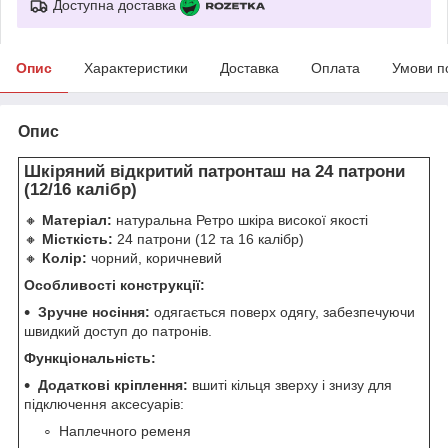
Доступна доставка
Опис
Характеристики
Доставка
Оплата
Умови п
Опис
Шкіряний відкритий патронташ на 24 патрони
(12/16 калібр)
🔸
Матеріал:
натуральна Ретро шкіра високої якості
🔸
Місткість:
24 патрони (12 та 16 калібр)
🔸
Колір:
чорний, коричневий
Особливості конструкції:
Зручне носіння:
одягається поверх одягу, забезпечуючи
швидкий доступ до патронів.
Функціональність:
Додаткові кріплення:
вшиті кільця зверху і знизу для
підключення аксесуарів:
Наплечного ременя