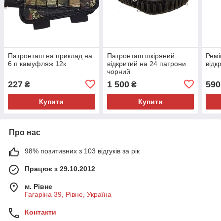
Патронташ на приклад на
Патронташ шкіряний
Ремі
6 п камуфляж 12к
відкритий на 24 патрони
відк
чорний
227
1 500
590
₴
₴
Купити
Купити
Про нас
98% позитивних з 103 відгуків за рік
Працює з 29.10.2012
м. Рівне
Гагаріна 39, Рівне, Україна
Контакти