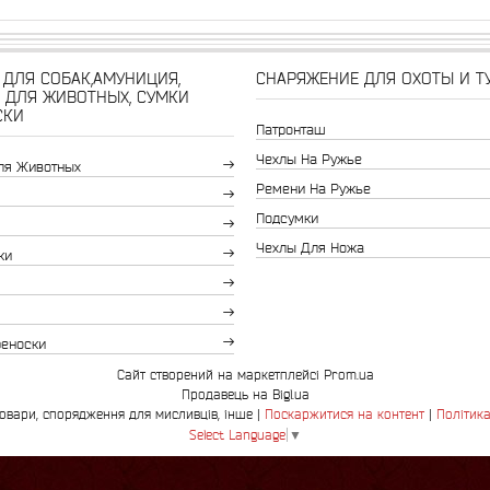
ДЛЯ СОБАК,АМУНИЦИЯ,
СНАРЯЖЕНИЕ ДЛЯ ОХОТЫ И Т
 ДЛЯ ЖИВОТНЫХ, СУМКИ
СКИ
Патронташ
Чехлы На Ружье
ля Животных
Ремени На Ружье
Подсумки
Чехлы Для Ножа
ки
реноски
Сайт створений на маркетплейсі
Prom.ua
Продавець на Bigl.ua
Bingo.com.ua-зоотовари, спорядження для мисливців, інше |
Поскаржитися на контент
|
Політика
Select Language
▼