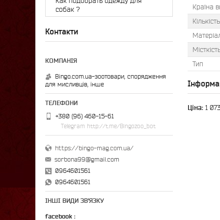
Как подобрать одежду для
Країна 
собак ?
Кількіст
Контакти
Матеріа
Місткіст
Тип
Bingo.com.ua-зоотовари, спорядження
Інформа
для мисливців, інше
Ціна:
1 073
+380 (96) 460-15-61
Telegram http://t.me/Bingozoo_bot
https://bingo-mag.com.ua/
sorbona99@gmail.com
0964601561
0964601561
ІНШІ ВИДИ ЗВ'ЯЗКУ
facebook