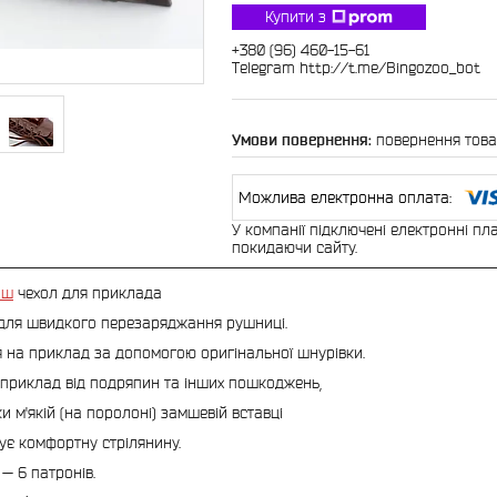
Купити з
+380 (96) 460-15-61
Telegram http://t.me/Bingozoo_bot
повернення това
У компанії підключені електронні пл
покидаючи сайту.
аш
чехол для приклада
для швидкого перезаряджання рушниці.
я на приклад за допомогою оригінальної шнурівки.
приклад від подряпин та інших пошкоджень,
ки м'якій (на поролоні) замшевій вставці
ує комфортну стрілянину.
 — 6 патронів.