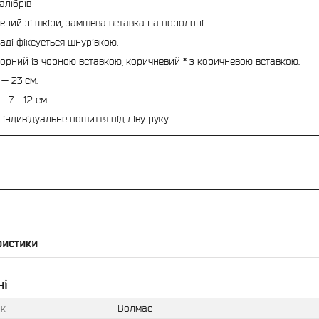
алібрів
ений зі шкіри, замшева вставка на поролоні.
аді фіксується шнурівкою.
чорний із чорною вставкою, коричневий * з коричневою вставкою.
— 23 см.
 7 - 12 см
індивідуальне пошиття під ліву руку.
ристики
ні
к
Волмас