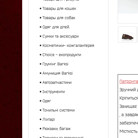
Товары для кошек
Товары для собак
Одяг для дітей.
Сумки та аксесуари
Косметички- кожгалантерея
Choice - екопродукти
Грумінг Barksi
Амуниция Barksi
Патронт
Автозапчастини
Зручний 
Інструменти
Кріпитьс
Одяг
Захищає 
Точильні системи
, а завдя
Ліхтарі
забезпеч
Рюкзаки, багаж
Місткість
Термоси та термокухлі