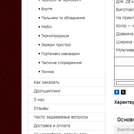
Для 20 к
Взуття
Виготовл
На прикл
Пальники та обладнання
Колір — 
Меблі
Довжина 
Термопродукція
Ширина —
Зарядні пристрої
Можливе 
Портативні кавоварки
Тактичне спорядження
Техніка
Как заказать
Дропшиппинг
О нас
Характе
Отзывы
Часто задаваемые вопросы
Основ
Доставка и оплата
Виробни