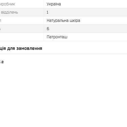
виробник
Україна
ь відділень
1
л
Натуральна шкіра
ь
6
Патронташ
ція для замовлення
 ₴